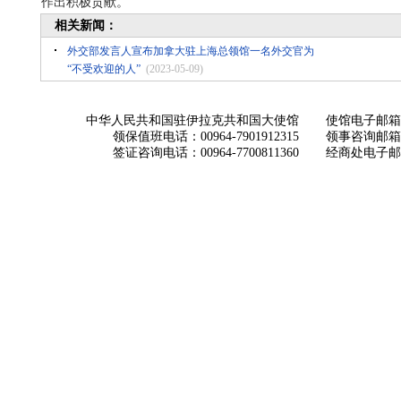
作出积极贡献。
相关新闻：
外交部发言人宣布加拿大驻上海总领馆一名外交官为
“不受欢迎的人”
(2023-05-09)
中华人民共和国驻伊拉克共和国大使馆
使馆电子邮箱： ch
领保值班电话：00964-7901912315
领事咨询邮箱：con
签证咨询电话：00964-7700811360
经商处电子邮箱：i