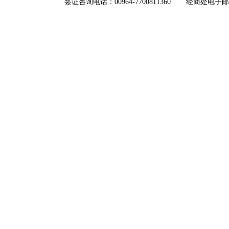
签证咨询电话：00964-7700811360
经商处电子邮箱：i