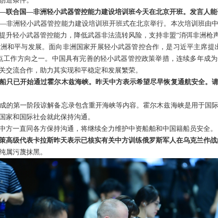
创造条件。
—联合国—非洲轻小武器管控能力建设培训班今天在北京开班。发言人能
—非洲轻小武器管控能力建设培训班开班式在北京举行。本次培训班由
提升轻小武器管控能力，降低武器非法流转风险，支持非盟“消弭非洲枪声
洲和平与发展。面向非洲国家开展轻小武器管控合作，是习近平主席提
点工作方向之一。中国具有完善的轻小武器管控政策举措，连续多年成
关交流合作，助力其实现和平稳定和发展繁荣。
船只已开始通过霍尔木兹海峡。昨天中方表示希望尽早恢复通航安全。
成的第一阶段谅解备忘录包含重开海峡等内容。霍尔木兹海峡是用于国
国家和国际社会就此保持沟通。
中方一直同各方保持沟通，将继续全力维护中资船舶和中国籍船员安全。
策高级代表卡拉斯昨天表示已核实有关中方训练俄罗斯军人在乌克兰作战
纯属污蔑抹黑。