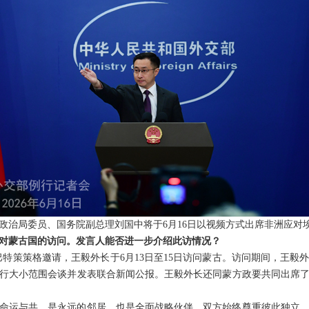
政治局委员、国务院副总理刘国中将于6月16日以视频方式出席非洲应对
对蒙古国的访问。发言人能否进一步介绍此访情况？
巴特策策格邀请，王毅外长于6月13日至15日访问蒙古。访问期间，王毅
行大小范围会谈并发表联合新闻公报。王毅外长还同蒙方政要共同出席
命运与共，是永远的邻居，也是全面战略伙伴。双方始终尊重彼此独立