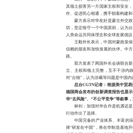
其领土损害另一方国家主权和安全，
作、促进民心相通，携手朝着构建和
蒙方表示对华友好是蒙古外交政
切，坚定恪守一个中国原则，认为台
人类命运共同体理念和全球发展倡议
王毅外长表示，中国对蒙政策保
信赖的朋友和加快发展的伙伴。中方
路。
双方发表了两国外长会谈联合新
立、主权和领土完整，互不干涉内
对“台独”，认为涉藏等问题是中国
总台CGTN记者：根据美中贸
德国商会发布的创新调查报告也显示
华“去风险”、“不公平竞争”等叙
林剑：加强对华合作是机遇还是
行动作出了选择。
中国完备的产业体系、丰富的
择“研发在中国”，将在华制造基地