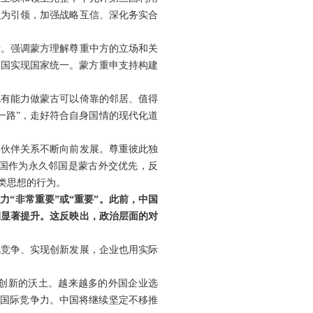
识为引领，加强战略互信、深化务实合
情。强调蒙方理解尊重中方的立场和关
中国实现国家统一。蒙方重申支持构建
也有能力做蒙古可以倚靠的邻居、值得
一路”，走好符合自身国情的现代化道
略伙伴关系不断向前发展。尊重彼此独
国作为永久邻国是蒙古外交优先，反
类思想的行为。
力“非常重要”或“重要”。此前，中国
例显著提升。这反映出，政治层面的对
抱竞争、实现创新发展，企业也用实际
创新的沃土。越来越多的外国企业选
身国际竞争力。中国将继续坚定不移推