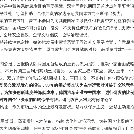
这是中蒙关系健康发展的重要保障。双方同意以两国元首达成的重要共
平共处、守望相助、合作共赢的双边命运共同体方向不断作出努力。
策的首要方针，蒙古不会因为同其他国家关系做任何损害中方利益的事
湾是中国领土不可分割的一部分，不支持任何形式的“台独”行径，支持
、全球安全倡议、全球文明倡议、全球治理倡议。
持连续性稳定性，始终把发展中蒙关系置于周边外交重要位置，有意愿
支持蒙古发展经济民生，愿同蒙方加强发展战略对接，高质量共建“一带
闻公报，公报确认以两国元首达成的重要共识为指引，推动中蒙全面战
政。不允许第三国利用其领土损害另一方国家主权和安全。蒙方重申，中
内政。双方谴责任何形式的法西斯主义、军国主义，不支持任何企图恢复此
易委员会近期发布的报告，80％的受访美企认为在华运营对其提升全球竞争
，为加快创新速度并降低成本，德国汽车企业在中国本土进行研发的比
事，对外国企业决策的影响似乎有限。请问发言人对此有何评论？
风险，作为市场主体的企业最有发言权。是寻求保护主义，还是主动拥
应用场景、高素质的人才储备、持续优化的政策环境，为各国企业提供了
升级为创新策源地，在中国大市场的“健身房”中强筋健骨，锤炼提升了自