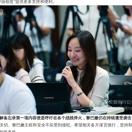
中国创造”提供更多支持和便利。
解备忘录第一项内容便是呼吁在各个战线停火，黎巴嫩仍在持续遭受袭击
关切。黎巴嫩主权和安全不应受到侵犯。希望相关各方谨言慎行，坚持