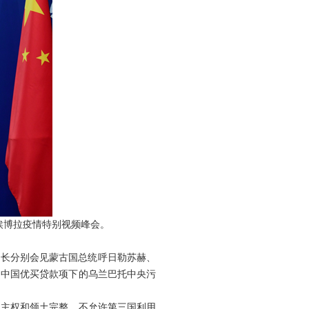
埃博拉疫情特别视频峰会。
外长分别会见蒙古国总统呼日勒苏赫、
了中国优买贷款项下的乌兰巴托中央污
、主权和领土完整，不允许第三国利用