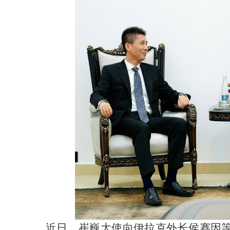
近日，崔巍大使向伊拉克外长侯赛因