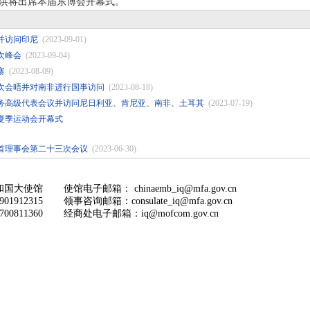
洪将出席本届东博会开幕式。
并访问印尼
(2023-09-01)
次峰会
(2023-09-04)
寨
(2023-08-09)
次会晤并对南非进行国事访问
(2023-08-18)
务高级代表会议并访问尼日利亚、肯尼亚、南非、土耳其
(2023-07-19)
夏季运动会开幕式
首理事会第二十三次会议
(2023-06-30)
和国大使馆
使馆电子邮箱： chinaemb_iq@mfa.gov.cn
1912315
领事咨询邮箱：consulate_iq@mfa.gov.cn
0811360
经商处电子邮箱：iq@mofcom.gov.cn