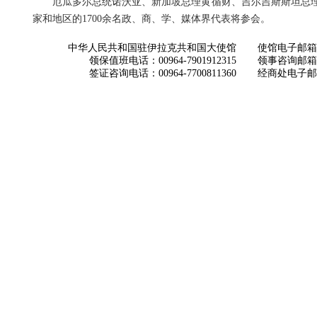
厄瓜多尔总统诺沃亚、新加坡总理黄循财、吉尔吉斯斯坦总理
家和地区的1700余名政、商、学、媒体界代表将参会。
中华人民共和国驻伊拉克共和国大使馆
使馆电子邮箱： ch
领保值班电话：00964-7901912315
领事咨询邮箱：con
签证咨询电话：00964-7700811360
经商处电子邮箱：i