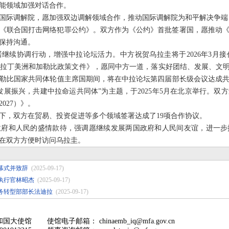
能领域加强对话合作。
国际调解院，愿加强双边调解领域合作，推动国际调解院为和平解决争端
《联合国打击网络犯罪公约》。双方作为《公约》首批签署国，愿推动
保持沟通。
继续协调行动，增强中拉论坛活力。中方祝贺乌拉圭将于2026年3月
拉丁美洲和加勒比政策文件》，愿同中方一道，落实好团结、发展、文明
勒比国家共同体轮值主席国期间，将在中拉论坛第四届部长级会议达成
发展振兴，共建中拉命运共同体”为主题，于2025年5月在北京举行。双
027）》。
下，双方在贸易、投资促进等多个领域签署达成了19项合作协议。
政府和人民的盛情款待，强调愿继续发展两国政府和人民间友谊，进一步
在双方方便时访问乌拉圭。
幕式并致辞
(2025-09-17)
执行官林昭杰
(2025-09-17)
务转型部部长法迪拉
(2025-09-17)
和国大使馆
使馆电子邮箱： chinaemb_iq@mfa.gov.cn