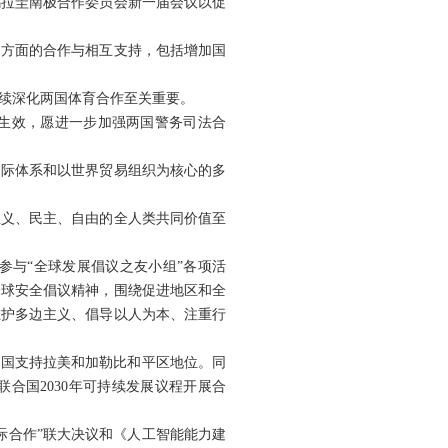
乌拉圭南极合作委员会新一届会议以促
动方面的合作与相互支持，包括增加国
续深化两国体育合作至关重要。
日生效，愿进一步加强两国警务司法合
国际体系和以世界贸易组织为核心的多
正义、民主、自由的全人类共同价值至
参与“全球发展倡议之友小组”各项活
全球安全倡议精神，围绕促进地区和全
维护多边主义、倡导以人为本、注重行
中国支持拉美和加勒比和平区地位。同
合国2030年可持续发展议程开展合
际合作”联大决议和《人工智能能力建