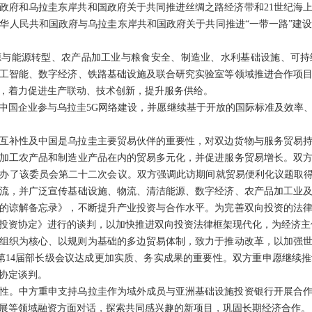
政府和乌拉圭东岸共和国政府关于共同推进丝绸之路经济带和21世纪海
《中华人民共和国政府与乌拉圭东岸共和国政府关于共同推进“一带一路”
源与能源转型、农产品加工业与粮食安全、制造业、水利基础设施、可持
工智能、数字经济、铁路基础设施及联合研究实验室等领域推进合作项
，着力促进生产联动、技术创新，提升服务供给。
中国企业参与乌拉圭5G网络建设，并愿继续基于开放的国际标准及效率
互补性及中国是乌拉圭主要贸易伙伴的重要性，对双边货物与服务贸易
加工农产品和制造业产品在内的贸易多元化，并促进服务贸易增长。双
年举办了该委员会第二十二次会议。双方强调此访期间就贸易便利化议题取得
流，并广泛宣传基础设施、物流、清洁能源、数字经济、农产品加工业
的谅解备忘录》，不断提升产业投资与合作水平。为完善双向投资的法
保护投资协定》进行的谈判，以加快推进双向投资法律框架现代化，为经济
组织为核心、以规则为基础的多边贸易体制，致力于推动改革，以加强世界
第14届部长级会议达成更加实质、务实成果的重要性。双方重申愿继续
协定谈判。
性。中方重申支持乌拉圭作为域外成员与亚洲基础设施投资银行开展合
展等领域融资方面对话，探索共同感兴趣的新项目，巩固长期经济合作。