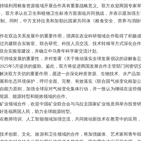
持续利用粮食资源领域开展合作具有重要战略意义。双方欢迎两国专家
验。双方承认在卫生和植物卫生标准方面面临共同挑战，并表示愿加强主
机制。同时，中方支持拉美和加勒比国家共同体《粮食安全、营养与消除饥
作在双边关系发展中的重要作用，强调在农业科研领域合作取得了积极
过共建联合实验室、联合研究、科技人员交流、技术转移等方式深化合
联合实验室建设，并确立中乌青年科学家交流计划。
可持续发展的重要性，并对签署《关于推动落实全球发展倡议的谅解备
2025年5月提供的援助。鉴此，双方将促进两国发展合作主管部门间密切
解决双方关切的重要作用，愿进一步深化种质资源、生物技术、水产品加
展和生态环境保护，呼吁全面、完整、有效落实《联合国气候变化框架
自能力原则，加强全球应对气候变化集体行动，并一致认为继续在这些
能源、能源转型和能效领域的合作。
矿业领域合作，欢迎中国矿业联合会与乌拉圭国家矿业地质局举办投资
好造福两国人民，助力全球能源转型。
在教师培训、人工智能领域加强交流，共同推动新技术在教育中的应用
技术创新、文化、旅游和卫生领域的合作，将加强媒体、艺术家和青年