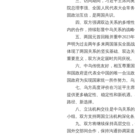
三、访问期间，习近平主席同奥
院总理李强、全国人民代表大会常务
固政治互信，是两国共识。
四、双方强调双边关系的多维性
内的合作，持续彰显中乌关系的战略
五、两国元首回顾并重申202
声明为过去两年多来两国落实全面战
体现了两国关系的坚实基础、双边关
重要意义，双方决定届时共同庆祝。
六、中乌传统友好，相互尊重国
和国政府是代表全中国的唯一合法政
国政府为实现国家统一所作努力。乌
七、乌方高度评价在习近平主席
提供更多确定性、稳定性和新机遇。
路径、新选择。
八、立法机构交往是中乌关系的
小组。双方支持两国立法机构深化各
九、双方将继续保持高层交往，
国外交部间合作，保持沟通协调渠道