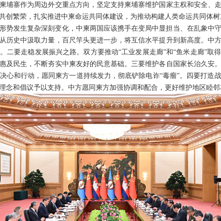
柬埔寨作为周边外交重点方向，坚定支持柬埔寨维护国家主权和安全、
共创繁荣，扎实推进中柬命运共同体建设，为推动构建人类命运共同体树
形势发生复杂深刻变化，中柬两国应该携手在变局中显担当、在乱象中
从历史中汲取力量，百尺竿头更进一步，将互信水平提升到新高度。中
。二要走稳发展振兴之路。双方要推动“工业发展走廊”和“鱼米走廊”取
惠及民生，不断夯实中柬友好的民意基础。三要维护各自国家长治久安
决心和行动，愿同柬方一道持续发力，彻底铲除电诈“毒瘤”。四要打造
理念和倡议予以支持。中方愿同柬方加强协调和配合，更好维护地区睦邻