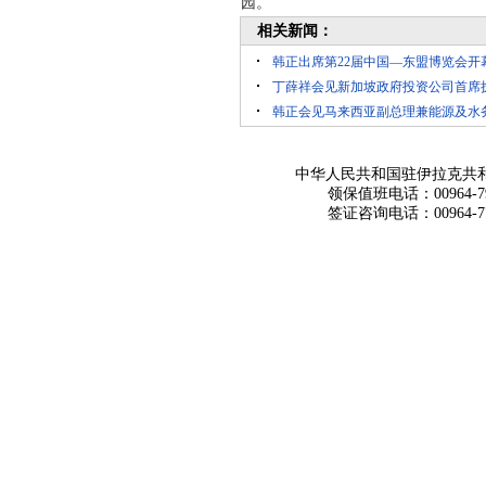
园。
相关新闻：
韩正出席第22届中国—东盟博览会开
丁薛祥会见新加坡政府投资公司首席
韩正会见马来西亚副总理兼能源及水
中华人民共和国驻伊拉克共
领保值班电话：00964-790
签证咨询电话：00964-770